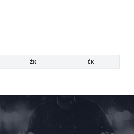
ŽK
ČK