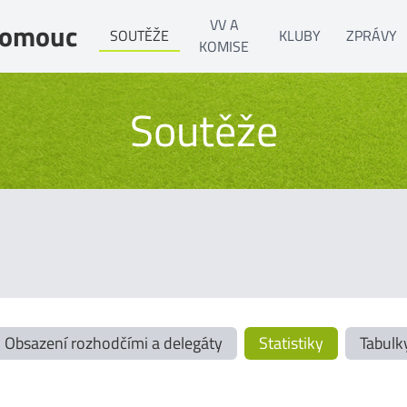
VV A
Olomouc
SOUTĚŽE
KLUBY
ZPRÁVY
KOMISE
Soutěže
Obsazení rozhodčími a delegáty
Statistiky
Tabulk